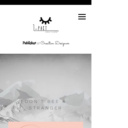
Creative Designer
Publisher
//
DON'T BEE A
STRANGER